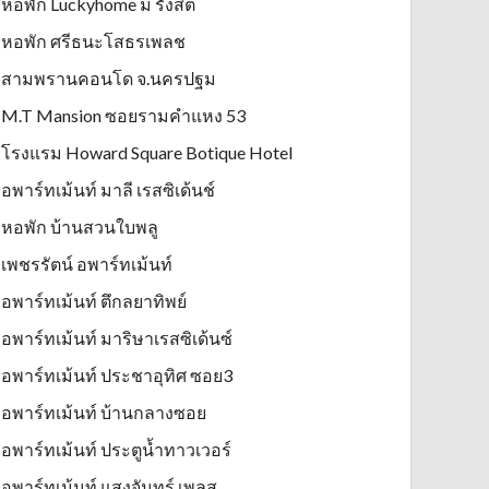
หอพัก Luckyhome ม รังสิต
หอพัก ศรีธนะโสธรเพลช
สามพรานคอนโด จ.นครปฐม
M.T Mansion ซอยรามคำแหง 53
โรงแรม Howard Square Botique Hotel
อพาร์ทเม้นท์ มาลี เรสซิเด้นช์
หอพัก บ้านสวนใบพลู
เพชรรัตน์ อพาร์ทเม้นท์
อพาร์ทเม้นท์ ตึกลยาทิพย์
อพาร์ทเม้นท์ มาริษาเรสซิเด้นซ์
อพาร์ทเม้นท์ ประชาอุทิศ ซอย3
อพาร์ทเม้นท์ บ้านกลางซอย
อพาร์ทเม้นท์ ประตูน้ำทาวเวอร์
อพาร์ทเม้นท์ แสงจันทร์ เพลส