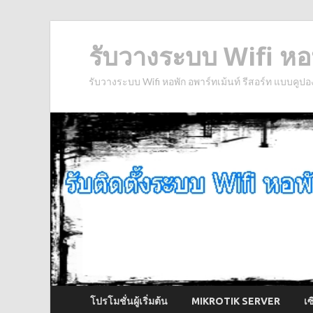
รับวางระบบ Wifi หอพ
รับวางระบบ Wifi หอพัก อพาร์ทเม้นท์ รีสอร์ท แบบคูปอ
โปรโมชั่นผู้เริ่มต้น
MIKROTIK SERVER
เ