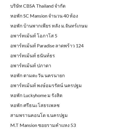
บริษัท CBSA Thailand จำกัด
หอพัก SC Mansion จำนวน 40 ห้อง
หอพัก บ้านพากเพียร หลัง ม.จันทร์เกษม
อพาร์ทเม้นท์ โอภาโส 5
อพาร์ทเม้นท์ Paradise ลาดพร้าว 124
อพาร์ทเม้นท์ ธนันท์ธร
อพาร์ทเม้นท์ ปภาดา
หอพัก ตามตะวัน นครนายก
อพาร์ทเม้นท์ พงษ์อมรรัตน์ นครปฐม
หอพัก Luckyhome ม รังสิต
หอพัก ศรีธนะโสธรเพลช
สามพรานคอนโด จ.นครปฐม
M.T Mansion ซอยรามคำแหง 53