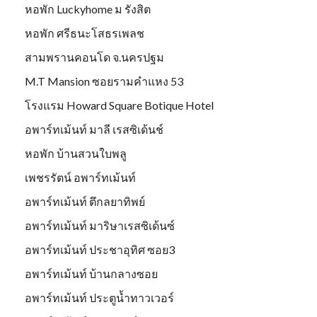
หอพัก Luckyhome ม รังสิต
หอพัก ศรีธนะโสธรเพลช
สามพรานคอนโด จ.นครปฐม
M.T Mansion ซอยรามคำแหง 53
โรงแรม Howard Square Botique Hotel
อพาร์ทเม้นท์ มาลี เรสซิเด้นช์
หอพัก บ้านสวนใบพลู
เพชรรัตน์ อพาร์ทเม้นท์
อพาร์ทเม้นท์ ตึกลยาทิพย์
อพาร์ทเม้นท์ มาริษาเรสซิเด้นซ์
อพาร์ทเม้นท์ ประชาอุทิศ ซอย3
อพาร์ทเม้นท์ บ้านกลางซอย
อพาร์ทเม้นท์ ประตูน้ำทาวเวอร์