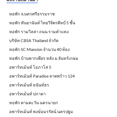
หอพัก จ.นครศรีธรรมราช
หอพัก ทันยานันท์ ไทยวิจิตรศิลป์ 5 ชั้น
หอพัก รามวิลล่า ถนน รามคำแหง
บริษัท CBSA Thailand จำกัด
หอพัก SC Mansion จำนวน 40 ห้อง
หอพัก บ้านพากเพียร หลัง ม.จันทร์เกษม
อพาร์ทเม้นท์ โอภาโส 5
อพาร์ทเม้นท์ Paradise ลาดพร้าว 124
อพาร์ทเม้นท์ ธนันท์ธร
อพาร์ทเม้นท์ ปภาดา
หอพัก ตามตะวัน นครนายก
อพาร์ทเม้นท์ พงษ์อมรรัตน์ นครปฐม