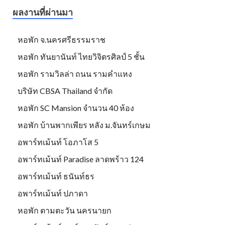
ผลงานที่ผ่านมา
หอพัก จ.นครศรีธรรมราช
หอพัก ทันยานันท์ ไทยวิจิตรศิลป์ 5 ชั้น
หอพัก รามวิลล่า ถนน รามคำแหง
บริษัท CBSA Thailand จำกัด
หอพัก SC Mansion จำนวน 40 ห้อง
หอพัก บ้านพากเพียร หลัง ม.จันทร์เกษม
อพาร์ทเม้นท์ โอภาโส 5
อพาร์ทเม้นท์ Paradise ลาดพร้าว 124
อพาร์ทเม้นท์ ธนันท์ธร
อพาร์ทเม้นท์ ปภาดา
หอพัก ตามตะวัน นครนายก