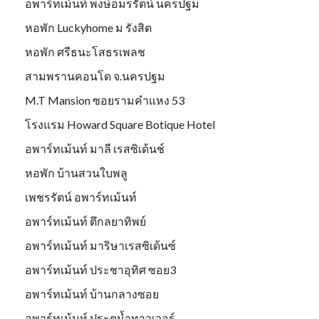
อพาร์ทเม้นท์ พงษ์อมรรัตน์ นครปฐม
หอพัก Luckyhome ม รังสิต
หอพัก ศรีธนะโสธรเพลช
สามพรานคอนโด จ.นครปฐม
M.T Mansion ซอยรามคำแหง 53
โรงแรม Howard Square Botique Hotel
อพาร์ทเม้นท์ มาลี เรสซิเด้นช์
หอพัก บ้านสวนใบพลู
เพชรรัตน์ อพาร์ทเม้นท์
อพาร์ทเม้นท์ ตึกลยาทิพย์
อพาร์ทเม้นท์ มาริษาเรสซิเด้นซ์
อพาร์ทเม้นท์ ประชาอุทิศ ซอย3
อพาร์ทเม้นท์ บ้านกลางซอย
อพาร์ทเม้นท์ ประตูน้ำทาวเวอร์