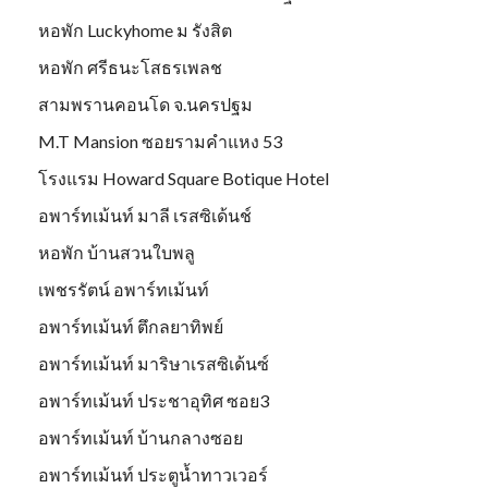
หอพัก Luckyhome ม รังสิต
หอพัก ศรีธนะโสธรเพลช
สามพรานคอนโด จ.นครปฐม
M.T Mansion ซอยรามคำแหง 53
โรงแรม Howard Square Botique Hotel
อพาร์ทเม้นท์ มาลี เรสซิเด้นช์
หอพัก บ้านสวนใบพลู
เพชรรัตน์ อพาร์ทเม้นท์
อพาร์ทเม้นท์ ตึกลยาทิพย์
อพาร์ทเม้นท์ มาริษาเรสซิเด้นซ์
อพาร์ทเม้นท์ ประชาอุทิศ ซอย3
อพาร์ทเม้นท์ บ้านกลางซอย
อพาร์ทเม้นท์ ประตูน้ำทาวเวอร์