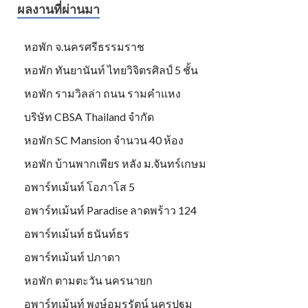
ผลงานที่ผ่านมา
หอพัก จ.นครศรีธรรมราช
หอพัก ทันยานันท์ ไทยวิจิตรศิลป์ 5 ชั้น
หอพัก รามวิลล่า ถนน รามคำแหง
บริษัท CBSA Thailand จำกัด
หอพัก SC Mansion จำนวน 40 ห้อง
หอพัก บ้านพากเพียร หลัง ม.จันทร์เกษม
อพาร์ทเม้นท์ โอภาโส 5
อพาร์ทเม้นท์ Paradise ลาดพร้าว 124
อพาร์ทเม้นท์ ธนันท์ธร
อพาร์ทเม้นท์ ปภาดา
หอพัก ตามตะวัน นครนายก
อพาร์ทเม้นท์ พงษ์อมรรัตน์ นครปฐม