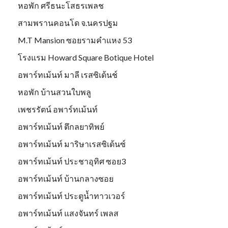
หอพัก ศรีธนะโสธรเพลช
สามพรานคอนโด จ.นครปฐม
M.T Mansion ซอยรามคำแหง 53
โรงแรม Howard Square Botique Hotel
อพาร์ทเม้นท์ มาลี เรสซิเด้นช์
หอพัก บ้านสวนใบพลู
เพชรรัตน์ อพาร์ทเม้นท์
อพาร์ทเม้นท์ ตึกลยาทิพย์
อพาร์ทเม้นท์ มาริษาเรสซิเด้นซ์
อพาร์ทเม้นท์ ประชาอุทิศ ซอย3
อพาร์ทเม้นท์ บ้านกลางซอย
อพาร์ทเม้นท์ ประตูน้ำทาวเวอร์
อพาร์ทเม้นท์ แสงจันทร์ เพลส