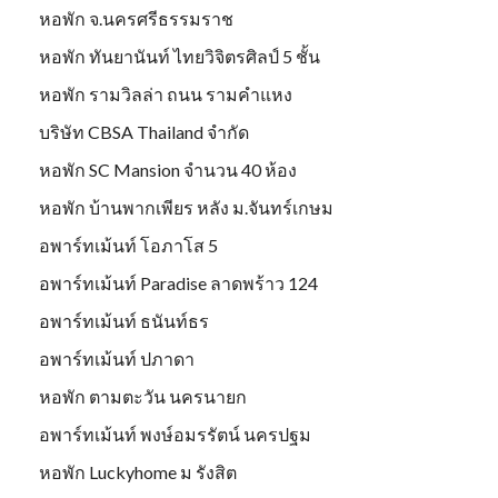
หอพัก จ.นครศรีธรรมราช
หอพัก ทันยานันท์ ไทยวิจิตรศิลป์ 5 ชั้น
หอพัก รามวิลล่า ถนน รามคำแหง
บริษัท CBSA Thailand จำกัด
หอพัก SC Mansion จำนวน 40 ห้อง
หอพัก บ้านพากเพียร หลัง ม.จันทร์เกษม
อพาร์ทเม้นท์ โอภาโส 5
อพาร์ทเม้นท์ Paradise ลาดพร้าว 124
อพาร์ทเม้นท์ ธนันท์ธร
อพาร์ทเม้นท์ ปภาดา
หอพัก ตามตะวัน นครนายก
อพาร์ทเม้นท์ พงษ์อมรรัตน์ นครปฐม
หอพัก Luckyhome ม รังสิต