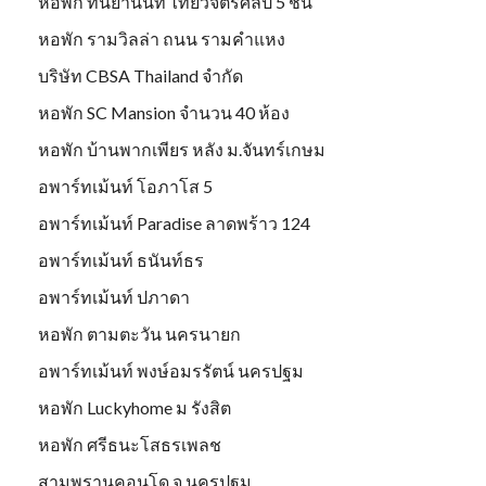
หอพัก ทันยานันท์ ไทยวิจิตรศิลป์ 5 ชั้น
หอพัก รามวิลล่า ถนน รามคำแหง
บริษัท CBSA Thailand จำกัด
หอพัก SC Mansion จำนวน 40 ห้อง
หอพัก บ้านพากเพียร หลัง ม.จันทร์เกษม
อพาร์ทเม้นท์ โอภาโส 5
อพาร์ทเม้นท์ Paradise ลาดพร้าว 124
อพาร์ทเม้นท์ ธนันท์ธร
อพาร์ทเม้นท์ ปภาดา
หอพัก ตามตะวัน นครนายก
อพาร์ทเม้นท์ พงษ์อมรรัตน์ นครปฐม
หอพัก Luckyhome ม รังสิต
หอพัก ศรีธนะโสธรเพลช
สามพรานคอนโด จ.นครปฐม