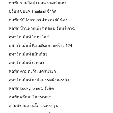
หอพัก รามวิลล่า ถนน รามคำแหง
บริษัท CBSA Thailand จำกัด
หอพัก SC Mansion จำนวน 40 ห้อง
หอพัก บ้านพากเพียร หลัง ม.จันทร์เกษม
อพาร์ทเม้นท์ โอภาโส 5
อพาร์ทเม้นท์ Paradise ลาดพร้าว 124
อพาร์ทเม้นท์ ธนันท์ธร
อพาร์ทเม้นท์ ปภาดา
หอพัก ตามตะวัน นครนายก
อพาร์ทเม้นท์ พงษ์อมรรัตน์ นครปฐม
หอพัก Luckyhome ม รังสิต
หอพัก ศรีธนะโสธรเพลช
สามพรานคอนโด จ.นครปฐม