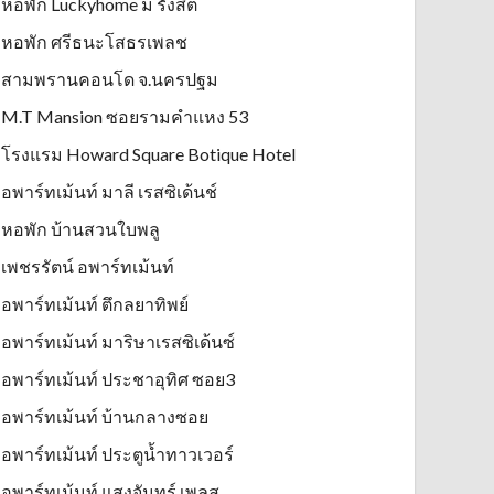
หอพัก Luckyhome ม รังสิต
หอพัก ศรีธนะโสธรเพลช
สามพรานคอนโด จ.นครปฐม
M.T Mansion ซอยรามคำแหง 53
โรงแรม Howard Square Botique Hotel
อพาร์ทเม้นท์ มาลี เรสซิเด้นช์
หอพัก บ้านสวนใบพลู
เพชรรัตน์ อพาร์ทเม้นท์
อพาร์ทเม้นท์ ตึกลยาทิพย์
อพาร์ทเม้นท์ มาริษาเรสซิเด้นซ์
อพาร์ทเม้นท์ ประชาอุทิศ ซอย3
อพาร์ทเม้นท์ บ้านกลางซอย
อพาร์ทเม้นท์ ประตูน้ำทาวเวอร์
อพาร์ทเม้นท์ แสงจันทร์ เพลส