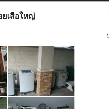
อยเสือใหญ่
บ