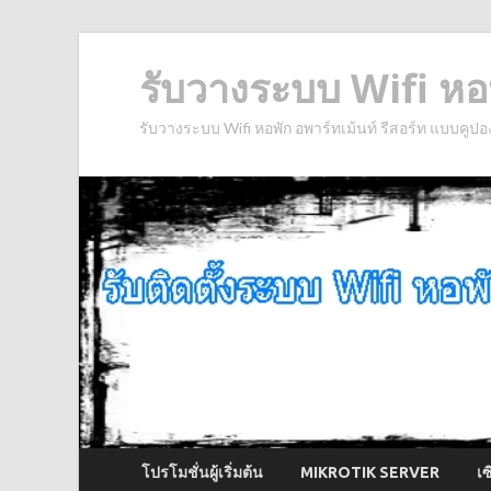
รับวางระบบ Wifi หอพ
รับวางระบบ Wifi หอพัก อพาร์ทเม้นท์ รีสอร์ท แบบคูปอ
โปรโมชั่นผู้เริ่มต้น
MIKROTIK SERVER
เ