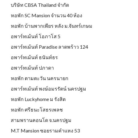
บริษัท CBSA Thailand จำกัด
หอพัก SC Mansion จำนวน 40 ห้อง
หอพัก บ้านพากเพียร หลัง ม.จันทร์เกษม
อพาร์ทเม้นท์ โอภาโส 5
อพาร์ทเม้นท์ Paradise ลาดพร้าว 124
อพาร์ทเม้นท์ ธนันท์ธร
อพาร์ทเม้นท์ ปภาดา
หอพัก ตามตะวัน นครนายก
อพาร์ทเม้นท์ พงษ์อมรรัตน์ นครปฐม
หอพัก Luckyhome ม รังสิต
หอพัก ศรีธนะโสธรเพลช
สามพรานคอนโด จ.นครปฐม
M.T Mansion ซอยรามคำแหง 53