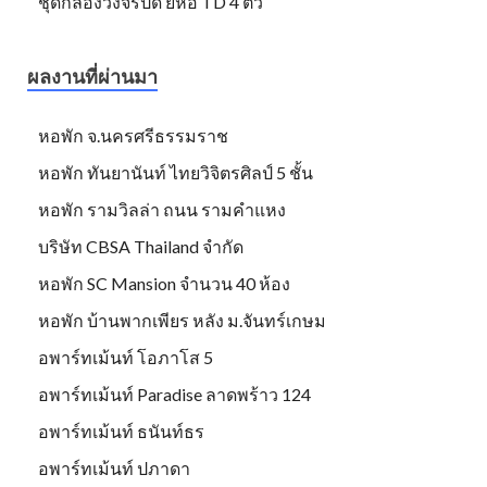
ชุดกล้องวงจรปิด ยี้ห้อ TD 4 ตัว
ผลงานที่ผ่านมา
หอพัก จ.นครศรีธรรมราช
หอพัก ทันยานันท์ ไทยวิจิตรศิลป์ 5 ชั้น
หอพัก รามวิลล่า ถนน รามคำแหง
บริษัท CBSA Thailand จำกัด
หอพัก SC Mansion จำนวน 40 ห้อง
หอพัก บ้านพากเพียร หลัง ม.จันทร์เกษม
อพาร์ทเม้นท์ โอภาโส 5
อพาร์ทเม้นท์ Paradise ลาดพร้าว 124
อพาร์ทเม้นท์ ธนันท์ธร
อพาร์ทเม้นท์ ปภาดา