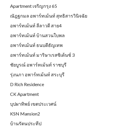
Apartment เจริญกรุง 65
ณัฎฐกมล อพาร์ทเม้นท์ สุทธิสารวินิจฉัย
อพาร์ทเม้นท์ ลีลาวดี สาย4
อพาร์ทเม้นท์ บ้านสวนใบพล
อพาร์ทเม้นท์ ธนบดีธัญเทพ
อพาร์ทเม้นท์ มาริษาเรสซิเด้นช์ 3
ชัยบูรณ์ อพาร์ทเม้นท์ ราชบุรี
รุ่งนภา อพาร์ทเม้นท์ สระบุรี
D Rich Residence
CK Apartment
บุปผาทิพย์ เขตประเวศน์
KSN Mansion2
บ้านรัตนประทีป