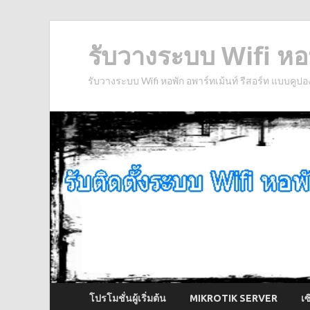
รับวางระบบ Wifi หอพ
รับวางระบบ Wifi หอพัก อพาร์ทเม้นท์ รีสอร์ท แบบคูปอ
โปรโมชั่นผู้เริ่มต้น
MIKROTIK SERVER
เ