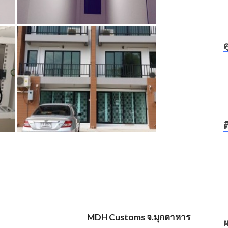
ค
ต
MDH Customs จ.มุกดาหาร
ผ