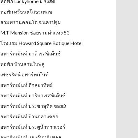
หอพัก Luckyhome ม รังสิต
หอพัก ศรีธนะโสธรเพลช
สามพรานคอนโด จ.นครปฐม
M.T Mansion ซอยรามคำแหง 53
โรงแรม Howard Square Botique Hotel
อพาร์ทเม้นท์ มาลี เรสซิเด้นช์
หอพัก บ้านสวนใบพลู
เพชรรัตน์ อพาร์ทเม้นท์
อพาร์ทเม้นท์ ตึกลยาทิพย์
อพาร์ทเม้นท์ มาริษาเรสซิเด้นซ์
อพาร์ทเม้นท์ ประชาอุทิศ ซอย3
อพาร์ทเม้นท์ บ้านกลางซอย
อพาร์ทเม้นท์ ประตูน้ำทาวเวอร์
อพาร์ทเม้นท์ แสงจันทร์ เพลส